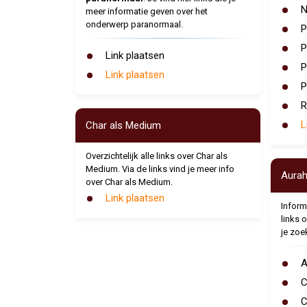
N
meer informatie geven over het
onderwerp paranormaal.
P
P
Link plaatsen
P
Link plaatsen
P
R
L
Char als Medium
Overzichtelijk alle links over Char als
Medium. Via de links vind je meer info
Aurah
over Char als Medium.
Link plaatsen
Inform
links 
je zoek
A
C
C