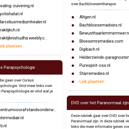
over Bachbloesemtherapie.
ealing-zuivering.nl
yotishatat.nl
Altgen.nl
arceliusmediumhealer.nl
Bachbloesemadvies.nl
raktijkch.nl
Bewusthaarlemmermeer.n
raktijknishudha.weebly.c...
Bloesemremedies.com
ink plaatsen
Digibach.nl
Helderziende-paragnosten.
Purespirit-oss.nl
s Parapsychologie
Starremedies.nl
die gaan over Cursus
Link plaatsen
ychologie. Vind meer links over
 Parapsychologie en vind wat je
DVD over het Paranormaal zijn
entrumvoorafstandsonderw...
Deze rubriek gaat over DVD over h
ntermediair.nl
Paranormaal zijn. In deze rubriek vi
ti.nl
links die meer informatie geven ov