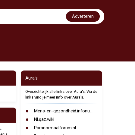
Adverteren
Aura's
Overzichtelijk alle links over Aura's. Via de
links vind je meer info over Aura's.
Mens-en-gezondheid.infonu...
Nl.qaz.wiki
Paranormaalforum.nl
s.
kenis