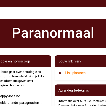
Paranormaal
logie en horoscoop
Jouw link hier?
ubriek gaat over Astrologie en
Link plaatsen
oop. In deze rubriek vind je links
er informatie geven over
ogie en horoscoop.
Aura kleurbetekenis
appyvibes.be
Informatie over Aura kleurbetekeni
elderziende-paragnosten....
Diversen links over Aura kleurbete