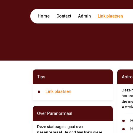
Home
Contact
Admin
Link plaatsen
Tips
Astro
Deze r
Link plaatsen
horosc
die me
Astrol
Over Paranormaal
H
Deze startpagina gaat over
H
paranormaal
. Je vind hier links die je