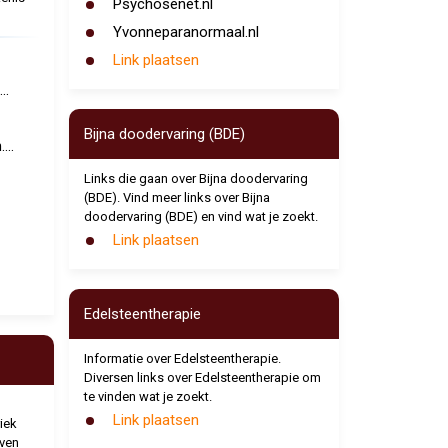
Psychosenet.nl
Yvonneparanormaal.nl
Link plaatsen
..
Bijna doodervaring (BDE)
...
Links die gaan over Bijna doodervaring
(BDE). Vind meer links over Bijna
doodervaring (BDE) en vind wat je zoekt.
Link plaatsen
Edelsteentherapie
Informatie over Edelsteentherapie.
Diversen links over Edelsteentherapie om
te vinden wat je zoekt.
Link plaatsen
iek
even