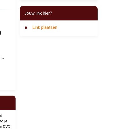
Jouw link hier?
Link plaatsen
l
...
et
nd je
er DVD