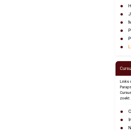
H
J
M
P
P
L
Cursu
Links 
Paraps
Cursus
zoekt.
C
I
N